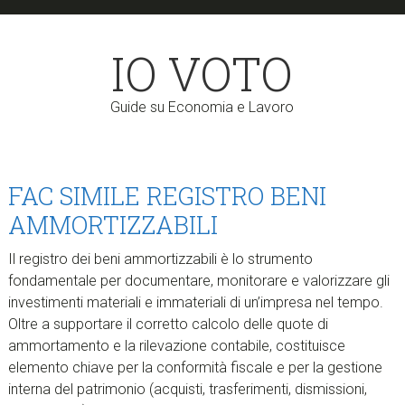
Skip
Skip
to
to
IO VOTO
main
primary
content
sidebar
Guide su Economia e Lavoro
FAC SIMILE REGISTRO BENI
AMMORTIZZABILI
Il registro dei beni ammortizzabili è lo strumento
fondamentale per documentare, monitorare e valorizzare gli
investimenti materiali e immateriali di un’impresa nel tempo.
Oltre a supportare il corretto calcolo delle quote di
ammortamento e la rilevazione contabile, costituisce
elemento chiave per la conformità fiscale e per la gestione
interna del patrimonio (acquisti, trasferimenti, dismissioni,