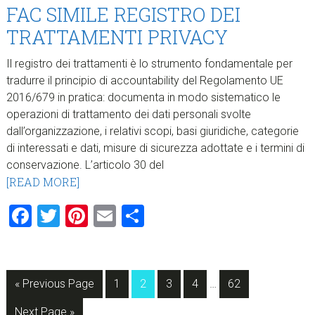
FAC SIMILE REGISTRO DEI
TRATTAMENTI PRIVACY
Il registro dei trattamenti è lo strumento fondamentale per
tradurre il principio di accountability del Regolamento UE
2016/679 in pratica: documenta in modo sistematico le
operazioni di trattamento dei dati personali svolte
dall’organizzazione, i relativi scopi, basi giuridiche, categorie
di interessati e dati, misure di sicurezza adottate e i termini di
conservazione. L’articolo 30 del
[READ MORE]
Facebook
Twitter
Pinterest
Email
Condividi
Interim
Go
Page
Page
Page
Page
Page
«
Previous Page
1
2
3
4
…
62
pages
to
Go
omitted
Next Page »