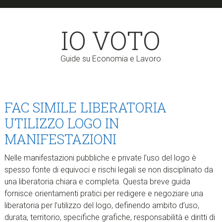
Skip
Skip
to
to
IO VOTO
main
primary
content
sidebar
Guide su Economia e Lavoro
FAC SIMILE LIBERATORIA
UTILIZZO LOGO IN
MANIFESTAZIONI​
Nelle manifestazioni pubbliche e private l’uso del logo è
spesso fonte di equivoci e rischi legali se non disciplinato da
una liberatoria chiara e completa. Questa breve guida
fornisce orientamenti pratici per redigere e negoziare una
liberatoria per l’utilizzo del logo, definendo ambito d’uso,
durata, territorio, specifiche grafiche, responsabilità e diritti di