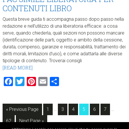
CONTENUTI LIBRO​
Questa breve guida ti accompagna passo dopo passo nella
redazione e nell’utilizzo di una liberatoria efficace: a cosa
serve, quando chiederla, quali sezioni non possono mancare
(identificazione delle parti, oggetto e ambito della cessione,
durata, compenso, garanzie e responsabilità, trattamento dei
diritti morali, limitazioni d’uso), e come adattarla alle diverse
tipologie di contenuto. Troverai consigli
[READ MORE]
Facebook
Twitter
Pinterest
Email
Condividi
Interim
Interim
Go
Page
Page
Page
Page
Page
Page
«
Previous Page
1
…
3
4
5
6
7
…
pages
pages
to
Page
Go
omitted
omitted
62
Next Page »
to