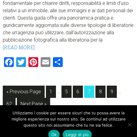
fondamentale per chiarire diritti, responsabilità e limiti d’uso
relativi a un immobile, alle sue immagini e ai dati personali dei
clienti. Questa guida offre una panoramica pratica e
giuridicamente aggiornata sulle diverse tipologie di liberatorie
che un’agenzia può utilizzare, dall’autorizzazione alla
pubblicazione fotografica alla liberatoria per la
[READ MORE]
Facebook
Twitter
Pinterest
Email
Condividi
Interim
Interim
Go
Page
Page
Page
Page
Page
Page
«
Previous Page
1
…
5
6
7
8
9
…
pages
pages
to
Page
Go
omitted
omitted
62
Next Page »
to
Utilizziamo i cookie per essere sicuri che tu possa avere la
migliore esperienza sul nostro sito. Se continui ad utilizzare
sidebar
questo sito noi assumiamo che tu ne sia felice.
Ok
Leggi di più