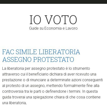
Skip
Skip
to
to
IO VOTO
main
primary
content
sidebar
Guide su Economia e Lavoro
FAC SIMILE LIBERATORIA
ASSEGNO PROTESTATO​
La liberatoria per assegno protestato è lo strumento
attraverso cui il beneficiario dichiara di aver ricevuto una
prestazione o di rinunciare a determinate azioni conseguenti
al protesto di un assegno, mettendo formalmente fine alla
controversia tra le parti o definendone i termini. In questa
guida troverai una spiegazione chiara di che cosa contiene
una liberatoria,