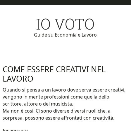
Skip
Skip
to
to
IO VOTO
main
primary
content
sidebar
Guide su Economia e Lavoro
COME ESSERE CREATIVI NEL
LAVORO
Quando si pensa a un lavoro dove serva essere creativi,
vengono in mente professioni come quella dello
scrittore, attore o del musicista.
Ma non è così. Ci sono diverse diversi ruoli che, a
sorpresa, possono essere affrontati con creatività.
Insegnante