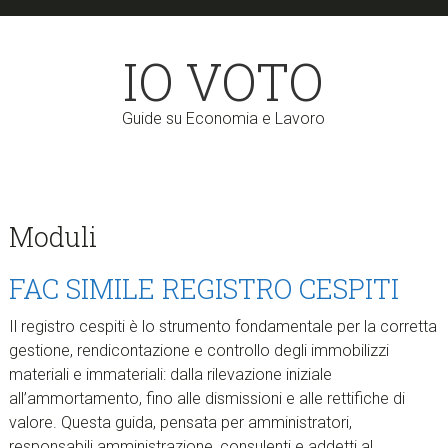
Skip
Skip
to
to
IO VOTO
main
primary
content
sidebar
Guide su Economia e Lavoro
Moduli
FAC SIMILE REGISTRO CESPITI
Il registro cespiti è lo strumento fondamentale per la corretta
gestione, rendicontazione e controllo degli immobilizzi
materiali e immateriali: dalla rilevazione iniziale
all’ammortamento, fino alle dismissioni e alle rettifiche di
valore. Questa guida, pensata per amministratori,
responsabili amministrazione, consulenti e addetti al