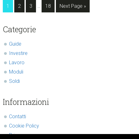
Interim
Page
Page
Page
Page
Go
1
2
3
…
18
Next Page »
pages
to
omitted
sidebar
Blog
Categorie
Sidebar
Guide
Investire
Lavoro
Moduli
Soldi
Informazioni
Contatti
Cookie Policy
Privacy