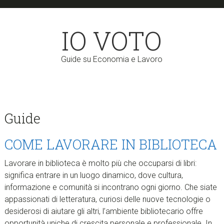
Skip
Skip
to
to
IO VOTO
main
primary
content
sidebar
Guide su Economia e Lavoro
Guide
COME LAVORARE IN BIBLIOTECA
Lavorare in biblioteca è molto più che occuparsi di libri:
significa entrare in un luogo dinamico, dove cultura,
informazione e comunità si incontrano ogni giorno. Che siate
appassionati di letteratura, curiosi delle nuove tecnologie o
desiderosi di aiutare gli altri, l’ambiente bibliotecario offre
opportunità uniche di crescita personale e professionale. In