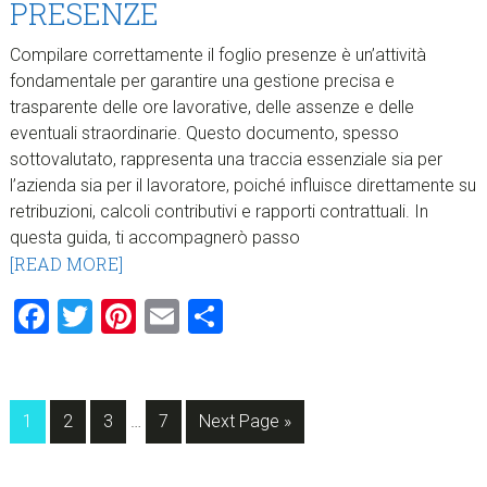
PRESENZE
Compilare correttamente il foglio presenze è un’attività
fondamentale per garantire una gestione precisa e
trasparente delle ore lavorative, delle assenze e delle
eventuali straordinarie. Questo documento, spesso
sottovalutato, rappresenta una traccia essenziale sia per
l’azienda sia per il lavoratore, poiché influisce direttamente su
retribuzioni, calcoli contributivi e rapporti contrattuali. In
questa guida, ti accompagnerò passo
[READ MORE]
Facebook
Twitter
Pinterest
Email
Condividi
Interim
Page
Page
Page
Page
Go
1
2
3
…
7
Next Page »
pages
to
omitted