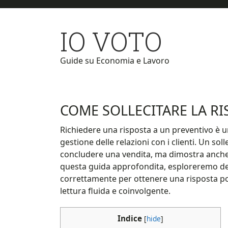
Skip
Skip
to
to
IO VOTO
main
primary
content
sidebar
Guide su Economia e Lavoro
COME SOLLECITARE LA RI
Richiedere una risposta a un preventivo è 
gestione delle relazioni con i clienti. Un sol
concludere una vendita, ma dimostra anche p
questa guida approfondita, esploreremo de
correttamente per ottenere una risposta posi
lettura fluida e coinvolgente.
Indice
[
hide
]