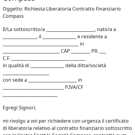
Oggetto: Richiesta Liberatoria Contratto Finanziario
Compass
Il/La sottoscritto/a _______________________, nato/a a
________________, il ________________ e residente a
____________________________________ in
___________________________ CAP _________ PR. ___
C.F. ___________________________________
in qualità di ________________ della ditta/società
______________________
con sede a _______________________ in
_____________________________ P.IVA/CF
__________________________
Egregi Signori,
mi rivolgo a voi per richiedere con urgenza il certificato
di liberatoria relativo al contratto finanziario sottoscritto