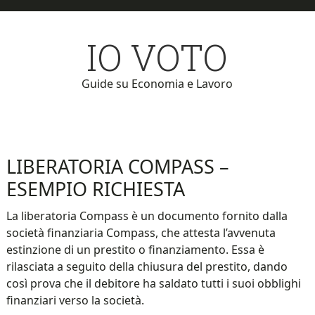
Skip
Skip
to
to
IO VOTO
main
primary
content
sidebar
Guide su Economia e Lavoro
LIBERATORIA COMPASS –
ESEMPIO RICHIESTA
La liberatoria Compass è un documento fornito dalla
società finanziaria Compass, che attesta l’avvenuta
estinzione di un prestito o finanziamento. Essa è
rilasciata a seguito della chiusura del prestito, dando
così prova che il debitore ha saldato tutti i suoi obblighi
finanziari verso la società.