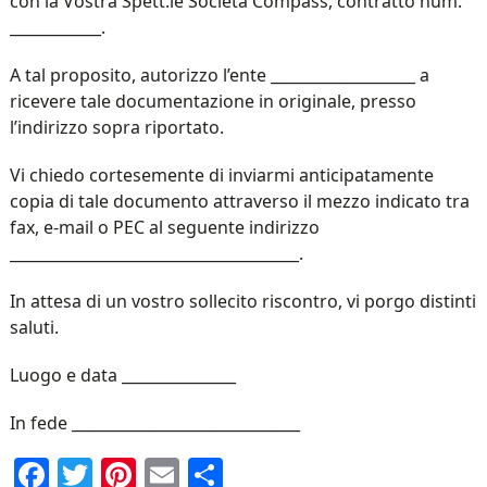
con la Vostra Spett.le Società Compass, contratto num.
____________.
A tal proposito, autorizzo l’ente ___________________ a
ricevere tale documentazione in originale, presso
l’indirizzo sopra riportato.
Vi chiedo cortesemente di inviarmi anticipatamente
copia di tale documento attraverso il mezzo indicato tra
fax, e-mail o PEC al seguente indirizzo
______________________________________.
In attesa di un vostro sollecito riscontro, vi porgo distinti
saluti.
Luogo e data _______________
In fede ______________________________
Facebook
Twitter
Pinterest
Email
Condividi