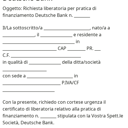
Oggetto: Richiesta liberatoria per pratica di
finanziamento Deutsche Bank n. ________
Il/La sottoscritto/a _______________________, nato/a a
________________, il ________________ e residente a
____________________________________ in
___________________________ CAP _________ PR. ___
C.F. ___________________________________
in qualità di ________________ della ditta/società
______________________
con sede a _______________________ in
_____________________________ P.IVA/CF
__________________________
Con la presente, richiedo con cortese urgenza il
certificato di liberatoria relativo alla pratica di
finanziamento n. ________ stipulata con la Vostra Spett.le
Società, Deutsche Bank.