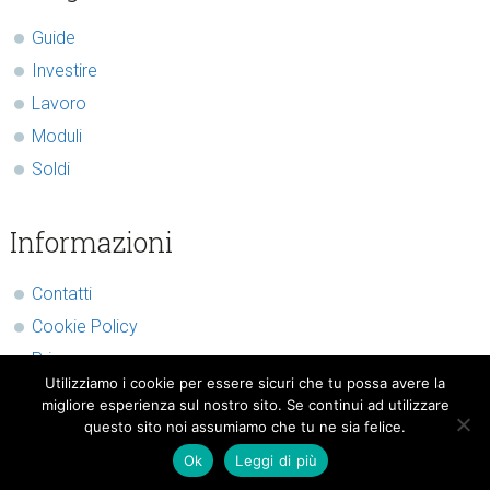
Sidebar
Guide
Investire
Lavoro
Moduli
Soldi
Informazioni
Contatti
Cookie Policy
Privacy
Utilizziamo i cookie per essere sicuri che tu possa avere la
migliore esperienza sul nostro sito. Se continui ad utilizzare
questo sito noi assumiamo che tu ne sia felice.
Ok
Leggi di più