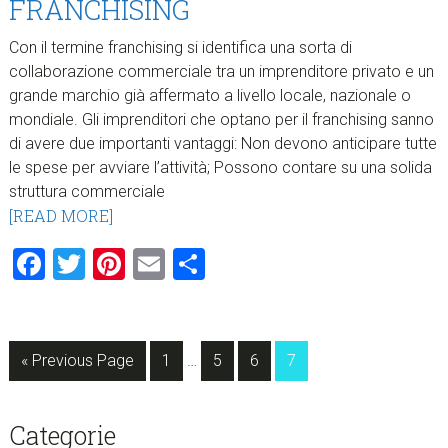
FRANCHISING
Con il termine franchising si identifica una sorta di
collaborazione commerciale tra un imprenditore privato e un
grande marchio già affermato a livello locale, nazionale o
mondiale. Gli imprenditori che optano per il franchising sanno
di avere due importanti vantaggi: Non devono anticipare tutte
le spese per avviare l’attività; Possono contare su una solida
struttura commerciale
[READ MORE]
Facebook
Twitter
Pinterest
Email
Condividi
Interim
Go
Page
Page
Page
Page
«
Previous Page
1
…
5
6
7
pages
to
omitted
sidebar
Blog
Categorie