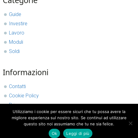
Categorie
Sidebar
Guide
Investire
Lavoro
Moduli
Soldi
Informazioni
Contatti
Cookie Policy
Privacy
Utilizziamo i cookie per essere sicuri che tu possa avere la
migliore esperienza sul nostro sito. Se continui ad utilizzare
questo sito noi assumiamo che tu ne sia felice.
Ok
Leggi di più