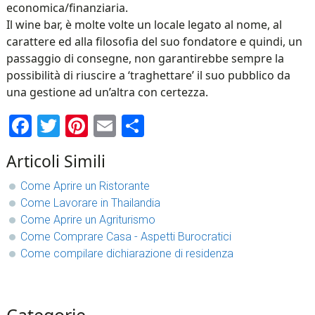
economica/finanziaria.
Il wine bar, è molte volte un locale legato al nome, al
carattere ed alla filosofia del suo fondatore e quindi, un
passaggio di consegne, non garantirebbe sempre la
possibilità di riuscire a ‘traghettare’ il suo pubblico da
una gestione ad un’altra con certezza.
Facebook
Twitter
Pinterest
Email
Condividi
Articoli Simili
Come Aprire un Ristorante
Come Lavorare in Thailandia
Come Aprire un Agriturismo
Come Comprare Casa - Aspetti Burocratici
Come compilare dichiarazione di residenza
sidebar
Blog