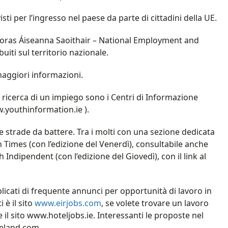
sti per l’ingresso nel paese da parte di cittadini della UE.
S (Foras Áiseanna Saoithair – National Employment and
buiti sul territorio nazionale.
 maggiori informazioni.
la ricerca di un impiego sono i Centri di Informazione
.youthinformation.ie ).
lle strade da battere. Tra i molti con una sezione dedicata
sh Times (con l’edizione del Venerdì), consultabile anche
h Indipendent (con l’edizione del Giovedì), con il link al
icati di frequente annunci per opportunità di lavoro in
 è il sito
www.eirjobs.com
, se volete trovare un lavoro
 il sito www.hoteljobs.ie. Interessanti le proposte nel
reland.com.