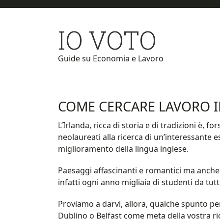
Skip
Skip
to
to
IO VOTO
main
primary
content
sidebar
Guide su Economia e Lavoro
COME CERCARE LAVORO I
L’Irlanda, ricca di storia e di tradizioni è, f
neolaureati alla ricerca di un’interessante 
miglioramento della lingua inglese.
Paesaggi affascinanti e romantici ma anche l
infatti ogni anno migliaia di studenti da tut
Proviamo a darvi, allora, qualche spunto pe
Dublino o Belfast come meta della vostra ri