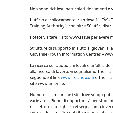
Non sono richiesti particolari documenti e vi
L’ufficio di collocamento irlandese è il FÀ
Training Authority ), con oltre 50 uffici distri
Potete visitare il sito www.fas.ie per avere
Strutture di supporto in aiuto ai giovani al
Giovanile (Youth Information Centres – www
La ricerca sui quotidiani locali è un’altra de
alla ricerca di lavoro, vi segnaliamo The Iri
seguendo il link
www.ireland.com
e The Iris
sito www.union.ie.
Numerosissimi anche i siti dove vengo pubbl
varie aree. Pieno di opportunità per studenti
nel settore alberghiero vi segnaliamo invece
settore della grafica del sito www.creativei