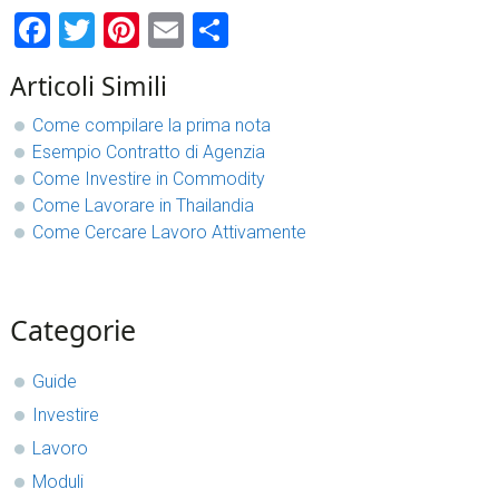
Facebook
Twitter
Pinterest
Email
Condividi
Articoli Simili
Come compilare la prima nota
Esempio Contratto di Agenzia
Come Investire in Commodity
Come Lavorare in Thailandia
Come Cercare Lavoro Attivamente
sidebar
Blog
Categorie
Sidebar
Guide
Investire
Lavoro
Moduli