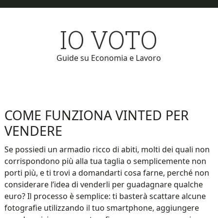
Skip
Skip
to
to
IO VOTO
main
primary
content
sidebar
Guide su Economia e Lavoro
COME FUNZIONA VINTED PER
VENDERE
Se possiedi un armadio ricco di abiti, molti dei quali non
corrispondono più alla tua taglia o semplicemente non
porti più, e ti trovi a domandarti cosa farne, perché non
considerare l’idea di venderli per guadagnare qualche
euro? Il processo è semplice: ti basterà scattare alcune
fotografie utilizzando il tuo smartphone, aggiungere