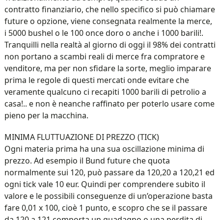
contratto finanziario, che nello specifico si può chiamare
future o opzione, viene consegnata realmente la merce,
i 5000 bushel o le 100 once doro o anche i 1000 barili!.
Tranquilli nella realtà al giorno di oggi il 98% dei contratti
non portano a scambi reali di merce fra compratore e
venditore, ma per non sfidare la sorte, meglio imparare
prima le regole di questi mercati onde evitare che
veramente qualcuno ci recapiti 1000 barili di petrolio a
casa!.. e non è neanche raffinato per poterlo usare come
pieno per la macchina.
MINIMA FLUTTUAZIONE DI PREZZO (TICK)
Ogni materia prima ha una sua oscillazione minima di
prezzo. Ad esempio il Bund future che quota
normalmente sui 120, può passare da 120,20 a 120,21 ed
ogni tick vale 10 eur. Quindi per comprendere subito il
valore e le possibili conseguenze di un’operazione basta
fare 0,01 x 100, cioè 1 punto, e scopro che se il passare
da 120 a 121 comporta un guadagno o una perdita di