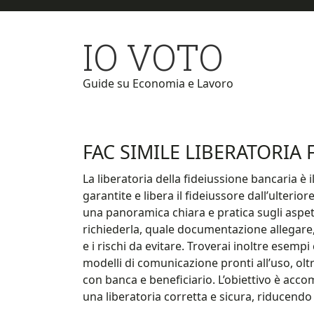
Skip
Skip
to
to
IO VOTO
main
primary
content
sidebar
Guide su Economia e Lavoro
FAC SIMILE LIBERATORIA 
La liberatoria della fideiussione bancaria è 
garantite e libera il fideiussore dall’ulterio
una panoramica chiara e pratica sugli aspett
richiederla, quale documentazione allegare, 
e i rischi da evitare. Troverai inoltre esempi
modelli di comunicazione pronti all’uso, olt
con banca e beneficiario. L’obiettivo è acco
una liberatoria corretta e sicura, riducendo