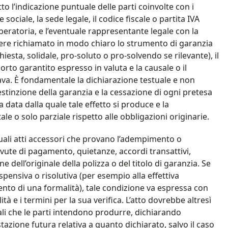
o l’indicazione puntuale delle parti coinvolte con i
ne sociale, la sede legale, il codice fiscale o partita IVA
liberatoria, e l’eventuale rappresentante legale con la
sere richiamato in modo chiaro lo strumento di garanzia
chiesta, solidale, pro-soluto o pro-solvendo se rilevante), il
porto garantito espresso in valuta e la causale o il
ava. È fondamentale la dichiarazione testuale e non
estinzione della garanzia e la cessazione di ogni pretesa
a data dalla quale tale effetto si produce e la
tale o solo parziale rispetto alle obbligazioni originarie.
tuali atti accessori che provano l’adempimento o
cevute di pagamento, quietanze, accordi transattivi,
e dell’originale della polizza o del titolo di garanzia. Se
pensiva o risolutiva (per esempio alla effettiva
to di una formalità), tale condizione va espressa con
à e i termini per la sua verifica. L’atto dovrebbe altresì
uali che le parti intendono produrre, dichiarando
tazione futura relativa a quanto dichiarato, salvo il caso