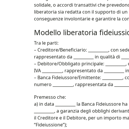
solidale, o accordi transattivi che prevedo
liberatoria sia redatta con il supporto di u
conseguenze involontarie e garantire la comp
Modello liberatoria fideiussi
Tra le parti:
– Creditore/Beneficiario: __________, con sede 
rappresentato da __________ in qualità di ____
– Debitore/Obbligato principale: __________, 
IVA __________, rappresentato da __________ in 
– Banca Fideiussore/Emittente: __________, co
numero __________, rappresentata da _________
Premesso che:
a) in data __________ la Banca Fideiussore ha 
__________, a garanzia degli obblighi derivanti
il Creditore e il Debitore, per un importo ma
“Fideiussione”);