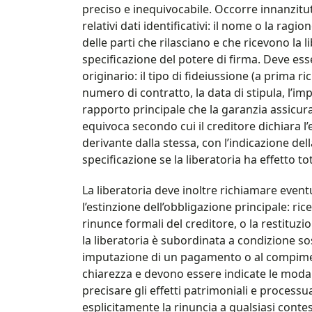
preciso e inequivocabile. Occorre innanzitutt
relativi dati identificativi: il nome o la ragio
delle parti che rilasciano e che ricevono la 
specificazione del potere di firma. Deve es
originario: il tipo di fideiussione (a prima ri
numero di contratto, la data di stipula, l’im
rapporto principale che la garanzia assicur
equivoca secondo cui il creditore dichiara l’
derivante dalla stessa, con l’indicazione dell
specificazione se la liberatoria ha effetto to
La liberatoria deve inoltre richiamare even
l’estinzione dell’obbligazione principale: ri
rinunce formali del creditore, o la restituzion
la liberatoria è subordinata a condizione sos
imputazione di un pagamento o al compimen
chiarezza e devono essere indicate le modalit
precisare gli effetti patrimoniali e process
esplicitamente la rinuncia a qualsiasi contes