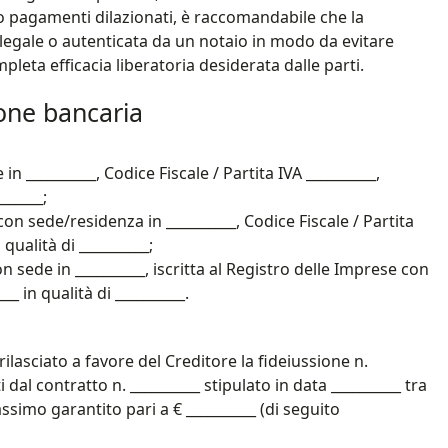
no pagamenti dilazionati, è raccomandabile che la
n legale o autenticata da un notaio in modo da evitare
leta efficacia liberatoria desiderata dalle parti.
one bancaria​
in __________, Codice Fiscale / Partita IVA __________,
______;
con sede/residenza in __________, Codice Fiscale / Partita
qualità di __________;
n sede in __________, iscritta al Registro delle Imprese con
_ in qualità di __________.
rilasciato a favore del Creditore la fideiussione n.
 dal contratto n. __________ stipulato in data __________ tra
ssimo garantito pari a € __________ (di seguito