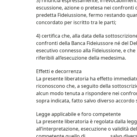
3) rinuncia espressamente, irrevocabilmente 
escussione, azione o pretesa nei confronti d
predetta Fideiussione, fermo restando qu
concordato per iscritto tra le parti;
4) certifica che, alla data della sottoscrizi
confronti della Banca Fideiussore né del Deb
esecutivo connesso alla Fideiussione, e ch
riferibili all’esecuzione della medesima.
Effetti e decorrenza
La presente liberatoria ha effetto immediato
riconoscono che, a seguito della sottoscrizi
alcun modo tenuta a rispondere nei confronti
sopra indicata, fatto salvo diverso accordo sc
Legge applicabile e foro competente
La presente liberatoria è regolata dalla legg
all’interpretazione, esecuzione o validità de
competente quello di __________, salvo diver