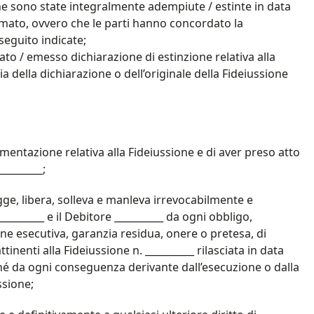
one sono state integralmente adempiute / estinte in data
iamato, ovvero che le parti hanno concordato la
 seguito indicate;
lato / emesso dichiarazione di estinzione relativa alla
ia della dichiarazione o dell’originale della Fideiussione
umentazione relativa alla Fideiussione e di aver preso atto
________;
 legge, libera, solleva e manleva irrevocabilmente e
_______ e il Debitore __________ da ogni obbligo,
ne esecutiva, garanzia residua, onere o pretesa, di
ttinenti alla Fideiussione n. __________ rilasciata in data
nché da ogni conseguenza derivante dall’esecuzione o dalla
sione;