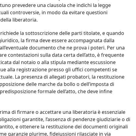
rtuno prevedere una clausola che indichi la legge
tuali controversie, in modo da evitare questioni
della liberatoria.
 richiede la sottoscrizione delle parti titolate, e quando
giuridico, la firma deve essere accompagnata dalla
 dall’eventuale documento che ne prova i poteri. Per una
re contestazioni sulla data certa dell’atto, è frequente
ticata dal notaio o alla stipula mediante escussione
e alla registrazione presso gli uffici competenti se
tuale. La presenza di allegati probatori, la restituzione
’apposizione delle marche da bollo o dell’imposta di
predisposizione formale dell’atto, che deve infine
prima di firmare o accettare una liberatoria è essenziale
obbligazioni garantite, l’assenza di pendenze giudiziarie o di
rantito, e ottenere la restituzione dei documenti originali
e garanzie plurime, fideiussioni rilasciate in via