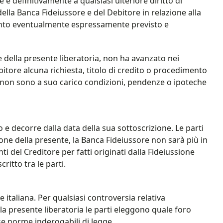
e definitivamente a qualsiasi ulteriore diritto di
ella Banca Fideiussore e del Debitore in relazione alla
anto eventualmente espressamente previsto e
one della presente liberatoria, non ha avanzato nei
itore alcuna richiesta, titolo di credito o procedimento
e non sono a suo carico condizioni, pendenze o ipoteche
 e decorre dalla data della sua sottoscrizione. Le parti
one della presente, la Banca Fideiussore non sarà più in
 del Creditore per fatti originati dalla Fideiussione
ritto tra le parti.
e italiana. Per qualsiasi controversia relativa
lla presente liberatoria le parti eleggono quale foro
se norme inderogabili di legge.