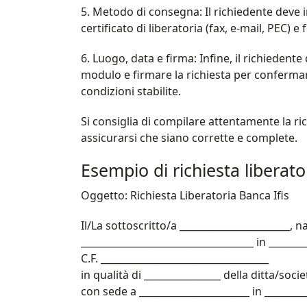
5. Metodo di consegna: Il richiedente deve i
certificato di liberatoria (fax, e-mail, PEC) e 
6. Luogo, data e firma: Infine, il richiedente
modulo e firmare la richiesta per confermare
condizioni stabilite.
Si consiglia di compilare attentamente la ric
assicurarsi che siano corrette e complete.
Esempio di richiesta liberato
Oggetto: Richiesta Liberatoria Banca Ifis
Il/La sottoscritto/a _______________________, na
____________________________________ in _______
C.F. ___________________________________
in qualità di ________________ della ditta/socie
con sede a _______________________ in _________