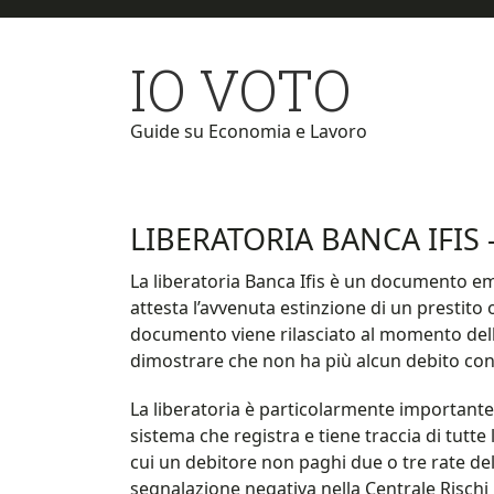
Skip
Skip
to
to
IO VOTO
main
primary
content
sidebar
Guide su Economia e Lavoro
LIBERATORIA BANCA IFIS 
La liberatoria Banca Ifis è un documento emes
attesta l’avvenuta estinzione di un prestito
documento viene rilasciato al momento della
dimostrare che non ha più alcun debito con
La liberatoria è particolarmente importante
sistema che registra e tiene traccia di tutte l
cui un debitore non paghi due o tre rate de
segnalazione negativa nella Centrale Rischi