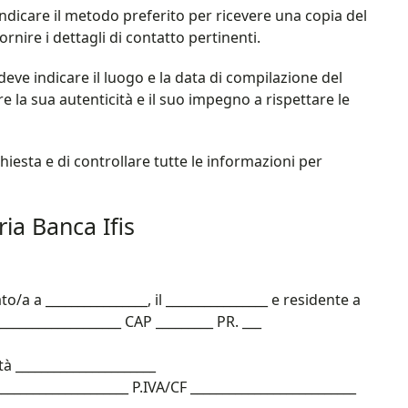
ndicare il metodo preferito per ricevere una copia del
fornire i dettagli di contatto pertinenti.
 deve indicare il luogo e la data di compilazione del
 la sua autenticità e il suo impegno a rispettare le
hiesta e di controllare tutte le informazioni per
ria Banca Ifis
to/a a ________________, il ________________ e residente a
____________________ CAP _________ PR. ___
tà ______________________
____________________ P.IVA/CF __________________________