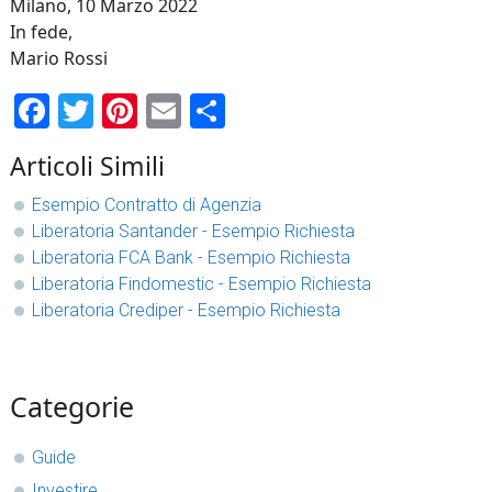
Milano, 10 Marzo 2022
In fede,
Mario Rossi
Facebook
Twitter
Pinterest
Email
Condividi
Articoli Simili
Esempio Contratto di Agenzia
Liberatoria Santander - Esempio Richiesta
Liberatoria FCA Bank - Esempio Richiesta
Liberatoria Findomestic - Esempio Richiesta
Liberatoria Crediper - Esempio Richiesta
sidebar
Blog
Categorie
Sidebar
Guide
Investire