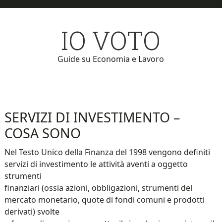
Skip
Skip
to
to
IO VOTO
main
primary
content
sidebar
Guide su Economia e Lavoro
SERVIZI DI INVESTIMENTO –
COSA SONO
Nel Testo Unico della Finanza del 1998 vengono definiti
servizi di investimento le attività aventi a oggetto
strumenti
finanziari (ossia azioni, obbligazioni, strumenti del
mercato monetario, quote di fondi comuni e prodotti
derivati) svolte