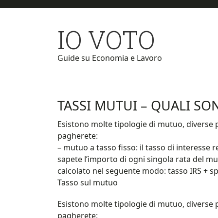
Skip
Skip
to
to
IO VOTO
main
primary
content
sidebar
Guide su Economia e Lavoro
TASSI MUTUI – QUALI SO
Esistono molte tipologie di mutuo, diverse p
pagherete:
– mutuo a tasso fisso: il tasso di interesse 
sapete l’importo di ogni singola rata del mutu
calcolato nel seguente modo: tasso IRS + sp
Tasso sul mutuo
Esistono molte tipologie di mutuo, diverse p
pagherete: