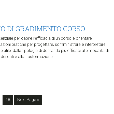
IO DI GRADIMENTO CORSO
enziale per capire l’efficacia di un corso e orientare
cazioni pratiche per progettare, somministrare e interpretare
e utile: dalle tipologie di domanda più efficaci alle modalità di
i dei dati e alla trasformazione
Interim
e
Page
Go
…
18
Next Page »
pages
to
omitted