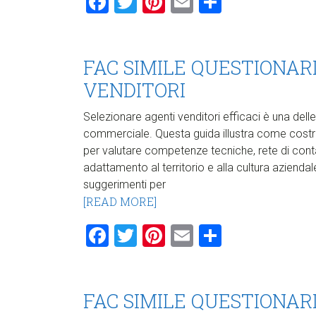
Facebook
Twitter
Pinterest
Email
Condividi
FAC SIMILE QUESTIONAR
VENDITORI​
Selezionare agenti venditori efficaci è una delle
commerciale. Questa guida illustra come costrui
per valutare competenze tecniche, rete di conta
adattamento al territorio e alla cultura azienda
suggerimenti per
[READ MORE]
Facebook
Twitter
Pinterest
Email
Condividi
FAC SIMILE QUESTIONA