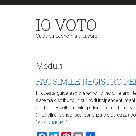
Skip
Skip
to
to
IO VOTO
main
primary
content
sidebar
Guide su Economia e Lavoro
Moduli
FAC SIMILE REGISTRO PE
In questa guida esploreremo i principi, le archit
sistema distribuito in cui nodi indipendenti man
centrale. Rivolta a sviluppatori, architetti di si
(modelli di consenso, resilienza e sicurezza) c
[READ MORE]