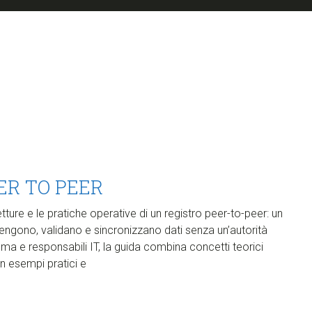
ER TO PEER
etture e le pratiche operative di un registro peer-to-peer: un
tengono, validano e sincronizzano dati senza un’autorità
stema e responsabili IT, la guida combina concetti teorici
on esempi pratici e