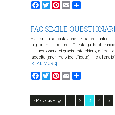
Facebook
Twitter
Pinterest
Email
Condividi
FAC SIMILE QUESTIONAR
Misurare la soddisfazione dei partecipanti è ess
miglioramenti concreti. Questa guida offre indi
un questionario di gradimento chiaro, affidabile 
raccolta (anonima o identificata), fino all’analis
[READ MORE]
Facebook
Twitter
Pinterest
Email
Condividi
Go
Page
Page
Page
Page
Pag
«
Previous Page
1
2
3
4
5
to