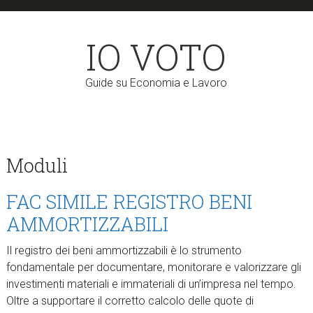
Skip
Skip
to
to
IO VOTO
main
primary
content
sidebar
Guide su Economia e Lavoro
Moduli
FAC SIMILE REGISTRO BENI
AMMORTIZZABILI
Il registro dei beni ammortizzabili è lo strumento
fondamentale per documentare, monitorare e valorizzare gli
investimenti materiali e immateriali di un’impresa nel tempo.
Oltre a supportare il corretto calcolo delle quote di