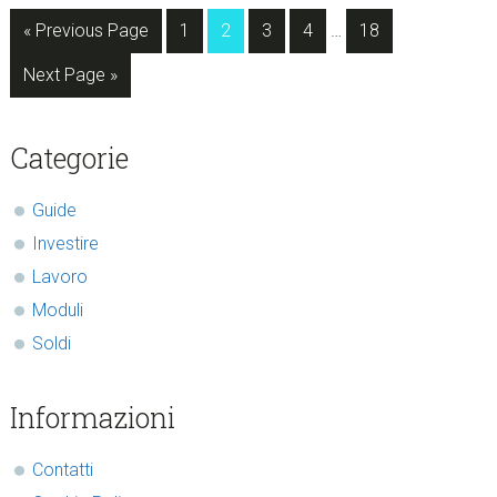
Interim
Go
Page
Page
Page
Page
Page
«
Previous Page
1
2
3
4
…
18
pages
to
Go
omitted
Next Page »
to
sidebar
Blog
Categorie
Sidebar
Guide
Investire
Lavoro
Moduli
Soldi
Informazioni
Contatti