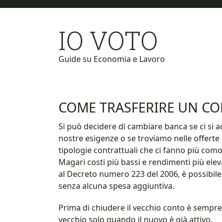
Skip
Skip
to
to
IO VOTO
main
primary
content
sidebar
Guide su Economia e Lavoro
COME TRASFERIRE UN C
Si può decidere di cambiare banca se ci si a
nostre esigenze o se troviamo nelle offerte r
tipologie contrattuali che ci fanno più com
Magari costi più bassi e rendimenti più elev
al Decreto numero 223 del 2006, è possibile
senza alcuna spesa aggiuntiva.
Prima di chiudere il vecchio conto è sempre
vecchio solo quando il nuovo è già attivo.