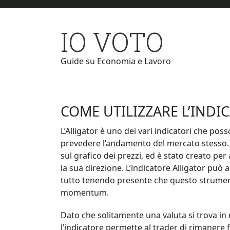
Skip
Skip
to
to
IO VOTO
main
primary
content
sidebar
Guide su Economia e Lavoro
COME UTILIZZARE L’INDI
L’Alligator è uno dei vari indicatori che po
prevedere l’andamento del mercato stesso. 
sul grafico dei prezzi, ed è stato creato per
la sua direzione. L’indicatore Alligator può 
tutto tenendo presente che questo strument
momentum.
Dato che solitamente una valuta si trova in 
l’indicatore permette al trader di rimanere