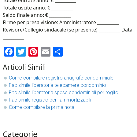
Totale entrate anno: € __________
Totale uscite anno: € __________
Saldo finale anno: € __________
Firme per presa visione: Amministratore __________
Revisore/Collegio sindacale (se presente) __________ Data:
__________
Facebook
Twitter
Pinterest
Email
Condividi
Articoli Simili
Come compilare registro anagrafe condominiale
Fac simile liberatoria telecamere condominio​
Fac simile liberatoria spese condominiali per rogito​
Fac simile registro beni ammortizzabili
Come compilare la prima nota
sidebar
Blog
Categorie