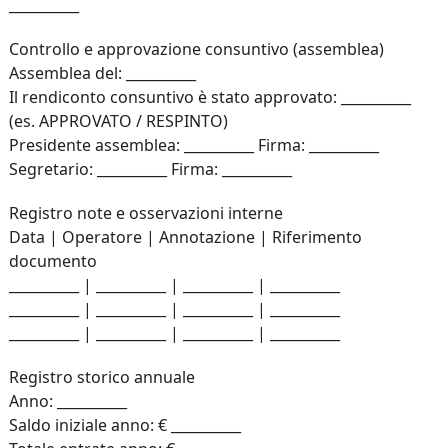
__________
Controllo e approvazione consuntivo (assemblea)
Assemblea del: __________
Il rendiconto consuntivo è stato approvato: __________
(es. APPROVATO / RESPINTO)
Presidente assemblea: __________ Firma: __________
Segretario: __________ Firma: __________
Registro note e osservazioni interne
Data | Operatore | Annotazione | Riferimento
documento
__________ | __________ | __________ | __________
__________ | __________ | __________ | __________
__________ | __________ | __________ | __________
Registro storico annuale
Anno: __________
Saldo iniziale anno: € __________