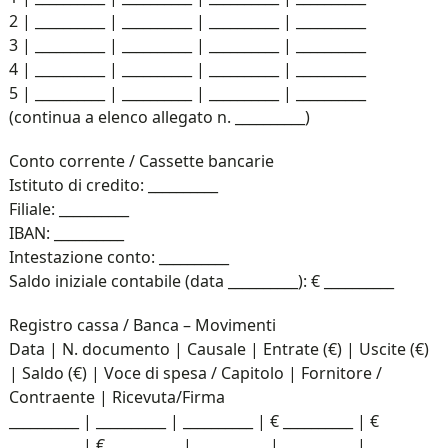
2 | __________ | __________ | __________ | __________
3 | __________ | __________ | __________ | __________
4 | __________ | __________ | __________ | __________
5 | __________ | __________ | __________ | __________
(continua a elenco allegato n. __________)
Conto corrente / Cassette bancarie
Istituto di credito: __________
Filiale: __________
IBAN: __________
Intestazione conto: __________
Saldo iniziale contabile (data __________): € __________
Registro cassa / Banca – Movimenti
Data | N. documento | Causale | Entrate (€) | Uscite (€)
| Saldo (€) | Voce di spesa / Capitolo | Fornitore /
Contraente | Ricevuta/Firma
__________ | __________ | __________ | € __________ | €
__________ | € __________ | __________ | __________ |