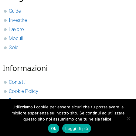
Sidebar
Guide
Investire
Lavoro
Moduli
Soldi
Informazioni
Contatti
Cookie Policy
Privacy
Utilizziamo i cookie per essere sicuri che tu possa avere la
migliore esperienza sul nostro sito. Se continui ad utilizzare
questo sito noi assumiamo che tu ne sia felice.
Ok
Leggi di più