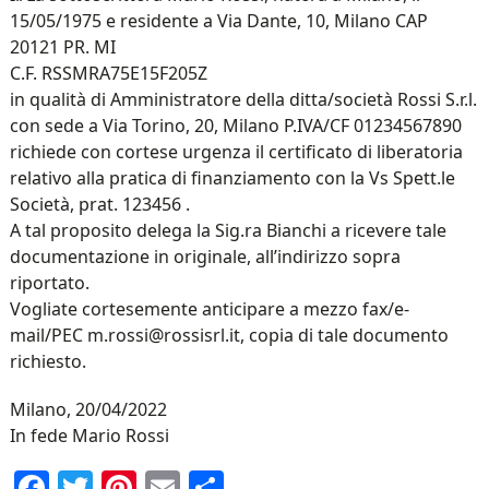
15/05/1975 e residente a Via Dante, 10, Milano CAP
20121 PR. MI
C.F. RSSMRA75E15F205Z
in qualità di Amministratore della ditta/società Rossi S.r.l.
con sede a Via Torino, 20, Milano P.IVA/CF 01234567890
richiede con cortese urgenza il certificato di liberatoria
relativo alla pratica di finanziamento con la Vs Spett.le
Società, prat. 123456 .
A tal proposito delega la Sig.ra Bianchi a ricevere tale
documentazione in originale, all’indirizzo sopra
riportato.
Vogliate cortesemente anticipare a mezzo fax/e-
mail/PEC m.rossi@rossisrl.it, copia di tale documento
richiesto.
Milano, 20/04/2022
In fede Mario Rossi
Facebook
Twitter
Pinterest
Email
Condividi