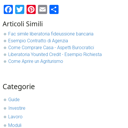
Facebook
Twitter
Pinterest
Email
Condividi
Articoli Simili
Fac simile liberatoria fideiussione bancaria​
Esempio Contratto di Agenzia
Come Comprare Casa - Aspetti Burocratici
Liberatoria Younited Credit - Esempio Richiesta
Come Aprire un Agriturismo
sidebar
Blog
Categorie
Sidebar
Guide
Investire
Lavoro
Moduli