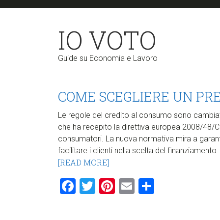
Skip
Skip
to
to
IO VOTO
main
primary
content
sidebar
Guide su Economia e Lavoro
COME SCEGLIERE UN PR
Le regole del credito al consumo sono cambiate 
che ha recepito la direttiva europea 2008/48/Ce
consumatori. La nuova normativa mira a garantire
facilitare i clienti nella scelta del finanziamento
[READ MORE]
Facebook
Twitter
Pinterest
Email
Condividi