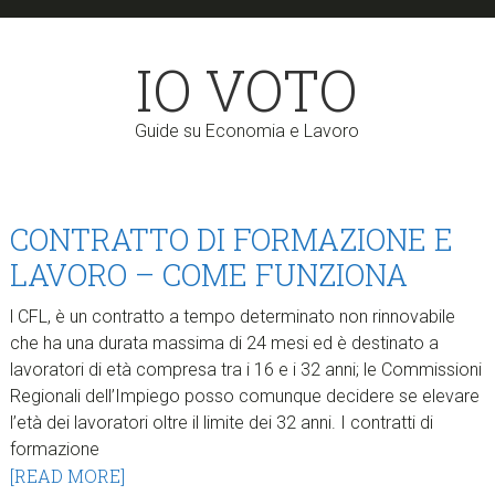
Skip
Skip
to
to
IO VOTO
main
primary
content
sidebar
Guide su Economia e Lavoro
CONTRATTO DI FORMAZIONE E
LAVORO – COME FUNZIONA
l CFL, è un contratto a tempo determinato non rinnovabile
che ha una durata massima di 24 mesi ed è destinato a
lavoratori di età compresa tra i 16 e i 32 anni; le Commissioni
Regionali dell’Impiego posso comunque decidere se elevare
l’età dei lavoratori oltre il limite dei 32 anni. I contratti di
formazione
[READ MORE]