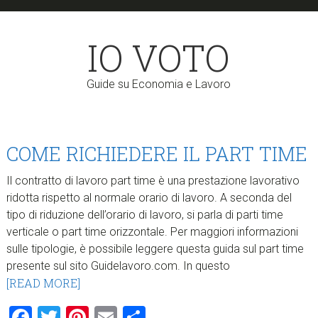
Skip
Skip
to
to
IO VOTO
main
primary
content
sidebar
Guide su Economia e Lavoro
COME RICHIEDERE IL PART TIME
Il contratto di lavoro part time è una prestazione lavorativo
ridotta rispetto al normale orario di lavoro. A seconda del
tipo di riduzione dell’orario di lavoro, si parla di parti time
verticale o part time orizzontale. Per maggiori informazioni
sulle tipologie, è possibile leggere questa guida sul part time
presente sul sito Guidelavoro.com. In questo
[READ MORE]
Facebook
Twitter
Pinterest
Email
Condividi