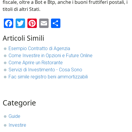
fiscale, oltre a Bot e Btp, anche i buoni fruttiferi postali, i
titoli di altri Stati.
Facebook
Twitter
Pinterest
Email
Condividi
Articoli Simili
Esempio Contratto di Agenzia
Come Investire in Opzioni e Future Online
Come Aprire un Ristorante
Servizi di Investimento - Cosa Sono
Fac simile registro beni ammortizzabili
sidebar
Blog
Categorie
Sidebar
Guide
Investire