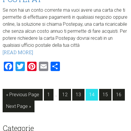
Se non hai un conto corrente ma vuoi avere una carta che ti
permette di effettuare pagamenti in qualsiasi negozio oppure
online, la soluzione si chiama Postepay, una carta ricaricabile
che senza alcun costo annuo ti permette di fare acquisti. Per
potere richiedere la carta Postepay dovrai recati in un
qualsiasi ufficio postale della tua città
[READ MORE]
Facebook
Twitter
Pinterest
Email
Condividi
Interim
Go
Page
Page
Page
Page
Page
Page
«
Previous Page
1
…
12
13
14
15
16
pages
to
Go
omitted
Next Page »
to
sidebar
Blog
Categorie