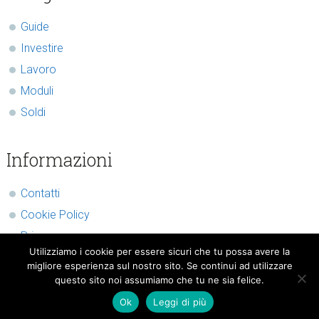
Sidebar
Guide
Investire
Lavoro
Moduli
Soldi
Informazioni
Contatti
Cookie Policy
Privacy
Utilizziamo i cookie per essere sicuri che tu possa avere la
migliore esperienza sul nostro sito. Se continui ad utilizzare
questo sito noi assumiamo che tu ne sia felice.
Ok
Leggi di più