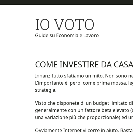
Skip
Skip
to
to
IO VOTO
main
primary
content
sidebar
Guide su Economia e Lavoro
COME INVESTIRE DA CAS
Innanzitutto sfatiamo un mito. Non sono ne
L’importante è, però, come prima mossa, le
strategia.
Visto che disponete di un budget limitato di
generalmente con un fattore beta elevato (a
una variazione più che proporzionale) ed un 
Ovviamente Internet vi corre in aiuto. Bast