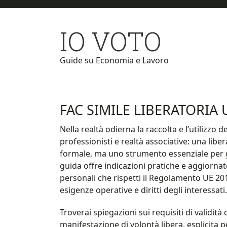
Skip
Skip
to
to
IO VOTO
main
primary
content
sidebar
Guide su Economia e Lavoro
FAC SIMILE LIBERATORIA 
Nella realtà odierna la raccolta e l’utilizzo 
professionisti e realtà associative: una li
formale, ma uno strumento essenziale per ga
guida offre indicazioni pratiche e aggiornate
personali che rispetti il Regolamento UE 20
esigenze operative e diritti degli interessati.
Troverai spiegazioni sui requisiti di validit
manifestazione di volontà libera, esplicita pe