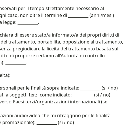
nservati per il tempo strettamente necessario al
gni caso, non oltre il termine di __________ (anni/mesi)
 legge: __________.
dichiara di essere stato/a informato/a dei propri diritti di
e del trattamento, portabilità, opposizione al trattamento,
nza pregiudicare la liceità del trattamento basata sul
tto di proporre reclamo all’Autorità di controllo
: __________.
lta):
onali per le finalità sopra indicate: __________ (sì / no)
 a soggetti terzi come indicato: __________ (sì / no)
verso Paesi terzi/organizzazioni internazionali (se
razioni audio/video che mi ritraggono per le finalità
 promozionale): __________ (sì / no)