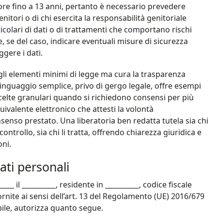
riore fino a 13 anni, pertanto è necessario prevedere
itori o di chi esercita la responsabilità genitoriale
icolari di dati o di trattamenti che comportano rischi
i e, se del caso, indicare eventuali misure di sicurezza
gere i dati.
agli elementi minimi di legge ma cura la trasparenza
linguaggio semplice, privo di gergo legale, offre esempi
a scelte granulari quando si richiedono consensi per più
quivalente elettronico che attesti la volontà
senso prestato. Una liberatoria ben redatta tutela sia chi
ntrollo, sia chi li tratta, offrendo chiarezza giuridica e
oni.
ati personali​
____ il __________, residente in __________, codice fiscale
ornite ai sensi dell’art. 13 del Regolamento (UE) 2016/679
ile, autorizza quanto segue.