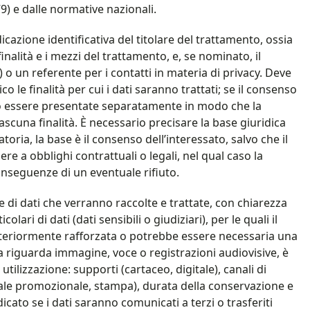
) e dalle normative nazionali.
icazione identificativa del titolare del trattamento, ossia
inalità e i mezzi del trattamento, e, se nominato, il
 o un referente per i contatti in materia di privacy. Deve
le finalità per cui i dati saranno trattati; se il consenso
o essere presentate separatamente in modo che la
ascuna finalità. È necessario precisare la base giuridica
oria, la base è il consenso dell’interessato, salvo che il
e a obblighi contrattuali o legali, nel qual caso la
onseguenze di un eventuale rifiuto.
e di dati che verranno raccolte e trattate, con chiarezza
olari di dati (dati sensibili o giudiziari), per le quali il
teriormente rafforzata o potrebbe essere necessaria una
a riguarda immagine, voce o registrazioni audiovisive, è
utilizzazione: supporti (cartaceo, digitale), canali di
iale promozionale, stampa), durata della conservazione e
icato se i dati saranno comunicati a terzi o trasferiti